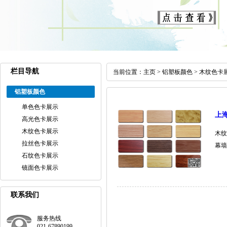
栏目导航
当前位置：
主页
>
铝塑板颜色
>
木纹色卡
铝塑板颜色
单色色卡展示
上
高光色卡展示
木纹色卡展示
木纹
拉丝色卡展示
幕墙
石纹色卡展示
镜面色卡展示
联系我们
服务热线
021-67890199