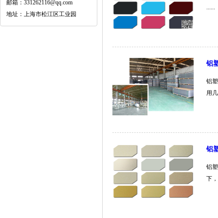
邮箱：331262116@qq.com
......
地址：上海市松江区工业园
铝
铝塑
用几
铝
铝塑
下，