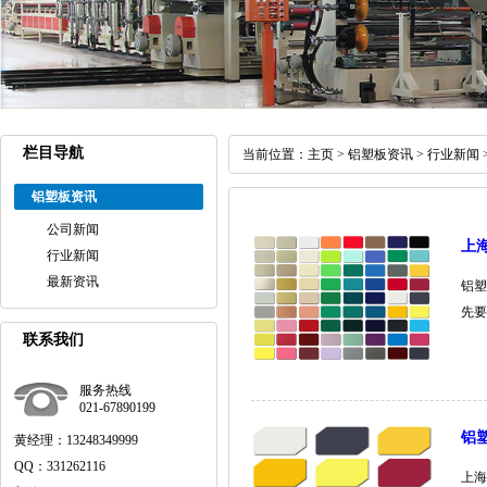
栏目导航
当前位置：
主页
>
铝塑板资讯
>
行业新闻
铝塑板资讯
公司新闻
上
行业新闻
最新资讯
铝塑
先要
联系我们
服务热线
021-67890199
铝
黄经理：13248349999
QQ：331262116
上海