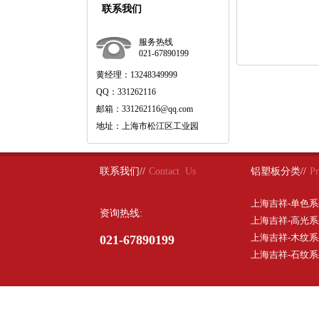
联系我们
服务热线
021-67890199
黄经理：13248349999
QQ：331262116
邮箱：331262116@qq.com
地址：上海市松江区工业园
联系我们//
Contact Us
铝塑板分类//
Pr
上海吉祥-单色系
资询热线:
上海吉祥-高光系
上海吉祥-木纹系
021-67890199
上海吉祥-石纹系