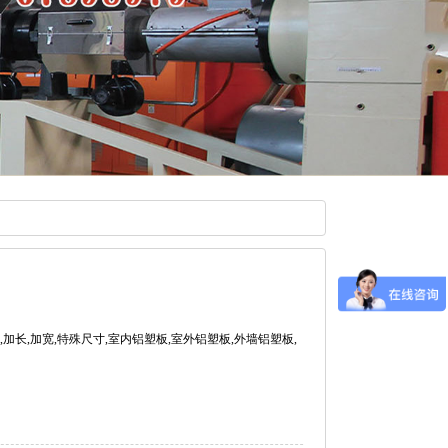
加长,加宽,特殊尺寸,室内铝塑板,室外铝塑板,外墙铝塑板,