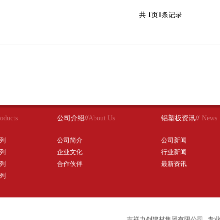
共
1
页
1
条记录
oducts
公司介绍//
About Us
铝塑板资讯//
News
列
公司简介
公司新闻
列
企业文化
行业新闻
列
合作伙伴
最新资讯
列
吉祥力创建材集团有限公司 专