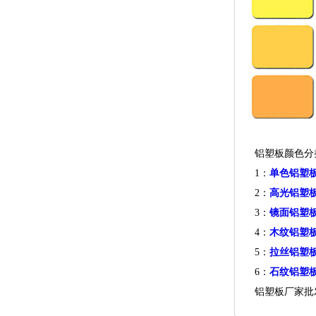
铝塑板颜色
1：
单色铝塑
2：
高光铝塑
3：
镜面铝塑
4：
木纹铝塑
5：
拉丝铝塑
6：
石纹铝塑
铝塑板厂家批